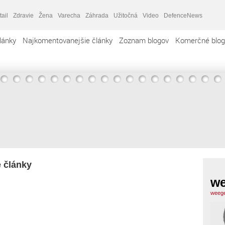
tail
Zdravie
Žena
Varecha
Záhrada
Užitočná
Video
DefenceNews
lánky
Najkomentovanejšie články
Zoznam blogov
Komerčné blog
e články
we
weege