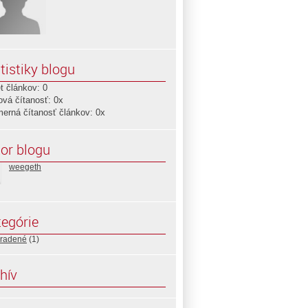
tistiky blogu
t článkov: 0
ová čítanosť: 0x
merná čítanosť článkov: 0x
or blogu
weegeth
egórie
radené
(1)
hív