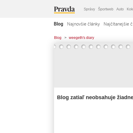
Správy
Športweb
Auto
Kok
Blog
Najnovšie články
Najčítanejšie č
Blog
>
weegeth's diary
Blog zatiaľ neobsahuje žiadn