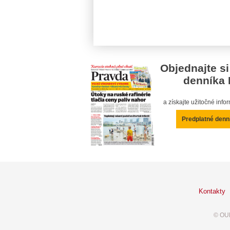
Objednajte si
denníka 
a získajte užitočné inf
Predplatné denn
Kontakty
© OUR