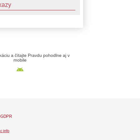
kazy
likáciu a čítajte Pravdu pohodlne aj v
mobile
GDPR
c info
.